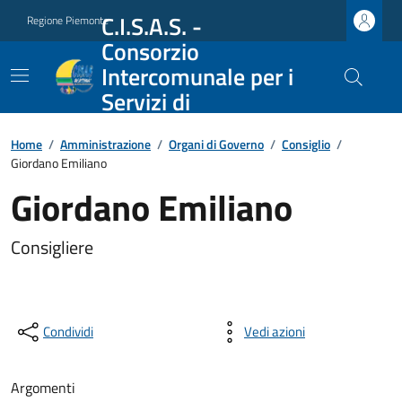
C.I.S.A.S. -
Regione Piemonte
Consorzio
Intercomunale per i
Servizi di
Assistenza Sociale
Home
/
Amministrazione
/
Organi di Governo
/
Consiglio
/
Giordano Emiliano
Giordano Emiliano
Consigliere
Condividi
Vedi azioni
Argomenti