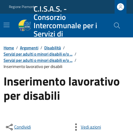
C.I.S.A.S. -
Regione Piemonte
Consorzio
Intercomunale per i
Servizi di
Assistenza Sociale
Home
/
Argomenti
/
Disabilità
/
Servizi per adulti o minori disabili e/o ...
/
Servizi per adulti o minori disabili e/o ...
/
Inserimento lavorativo per disabili
Inserimento lavorativo
per disabili
Condividi
Vedi azioni