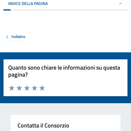
INDICE DELLA PAGINA
Indietro
Quanto sono chiare le informazioni su questa
pagina?
Valuta da 1 a 5 stelle la pagina
Valuta 1 stelle su 5
Valuta 2 stelle su 5
Valuta 3 stelle su 5
Valuta 4 stelle su 5
Valuta 5 stelle su 5
Contatta il Consorzio