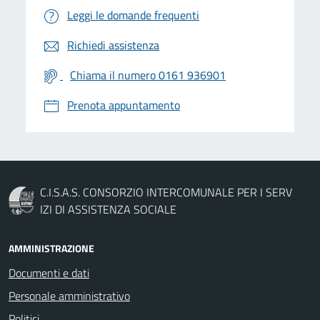
Leggi le domande frequenti
Richiedi assistenza
Chiama il numero 0161 936901
Prenota appuntamento
C.I.S.A.S. CONSORZIO INTERCOMUNALE PER I SERV
IZI DI ASSISTENZA SOCIALE
AMMINISTRAZIONE
Documenti e dati
Personale amministrativo
Politici