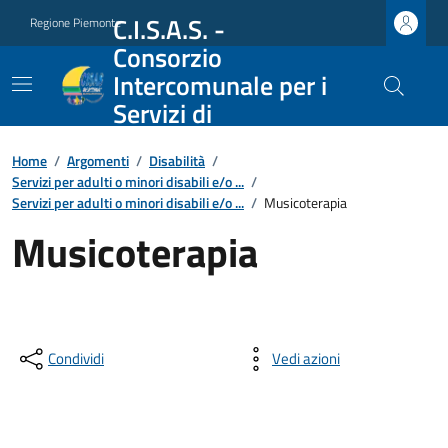
C.I.S.A.S. -
Regione Piemonte
Consorzio
Intercomunale per i
Servizi di
Assistenza Sociale
Home
/
Argomenti
/
Disabilità
/
Servizi per adulti o minori disabili e/o ...
/
Servizi per adulti o minori disabili e/o ...
/
Musicoterapia
Musicoterapia
Condividi
Vedi azioni