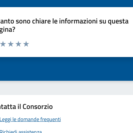
anto sono chiare le informazioni su questa
gina?
a da 1 a 5 stelle la pagina
ta 1 stelle su 5
Valuta 2 stelle su 5
Valuta 3 stelle su 5
Valuta 4 stelle su 5
Valuta 5 stelle su 5
tatta il Consorzio
Leggi le domande frequenti
Richiedi assistenza