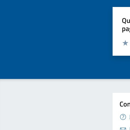
Qu
pa
Valut
Valu
Con