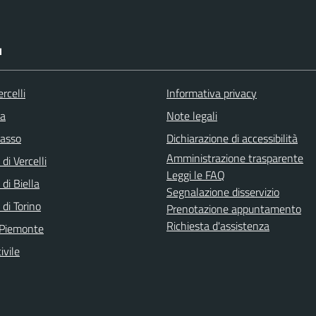
I
rcelli
Informativa privacy
la
Note legali
asso
Dichiarazione di accessibilità
Amministrazione trasparente
di Vercelli
Leggi le FAQ
 di Biella
Segnalazione disservizio
 di Torino
Prenotazione appuntamento
Richiesta d'assistenza
 Piemonte
ivile