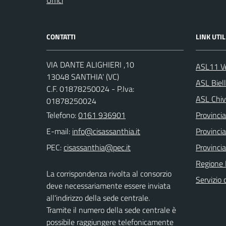
CONTATTI
LINK UTIL
VIA DANTE ALIGHIERI ,10
ASL11 Ve
13048 SANTHIA' (VC)
ASL Biel
C.F. 01878250024 - P.Iva:
ASL Chiv
01878250024
Telefono:
0161 936901
Provincia 
E-mail:
Provincia
PEC:
Provincia
Regione
La corrispondenza rivolta al consorzio
Servizio c
deve necessariamente essere inviata
all'indirizzo della sede centrale.
Tramite il numero della sede centrale è
possibile raggiungere telefonicamente