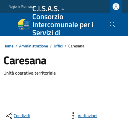
C.I.S.A.S. -
Regione Piemonte
Consorzio
Intercomunale per i
Servizi di
Assistenza Sociale
Home
/
Amministrazione
/
Uffici
/
Caresana
Caresana
Unità operativa territoriale
Condividi
Vedi azioni