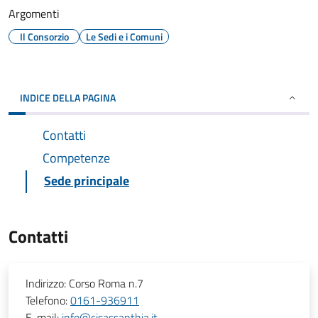
Argomenti
Il Consorzio
Le Sedi e i Comuni
INDICE DELLA PAGINA
Contatti
Competenze
Sede principale
Contatti
Indirizzo:
Corso Roma n.7
Telefono:
0161-936911
E-mail:
info@cisassanthia.it