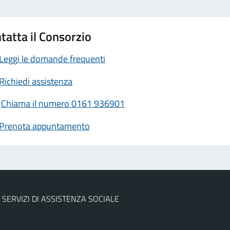
tatta il Consorzio
Leggi le domande frequenti
Richiedi assistenza
Chiama il numero 0161 936901
Prenota appuntamento
 SERVIZI DI ASSISTENZA SOCIALE