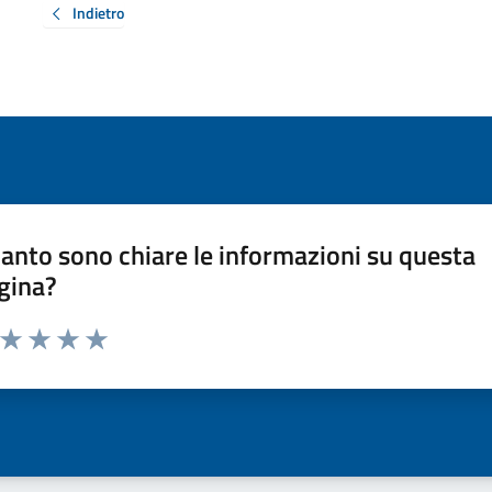
Indietro
anto sono chiare le informazioni su questa
gina?
a da 1 a 5 stelle la pagina
ta 1 stelle su 5
Valuta 2 stelle su 5
Valuta 3 stelle su 5
Valuta 4 stelle su 5
Valuta 5 stelle su 5