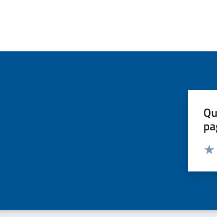
Qu
pa
Valut
Valu